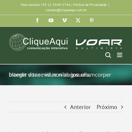
Ir
Fale conosco +55 21 3549-2746 |
Política de Privacidade
|
contato@cliqueaqui.com.br
para
Facebook
YouTube
Vimeo
X
Pinterest
o
conteúdo
Integer vitae nisl non augue ullamcorper blandit donec vitae nibh ipsums.
Anterior
Próximo