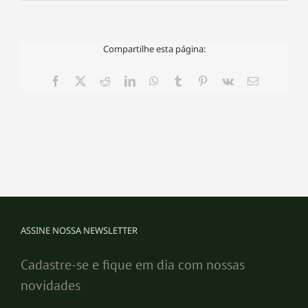
Compartilhe esta página:
Facebook
X
Reddit
LinkedIn
WhatsApp
Tumblr
Pinterest
Vk
E-
mail
ASSINE NOSSA NEWSLETTER
Cadastre-se e fique em dia com nossas
novidades