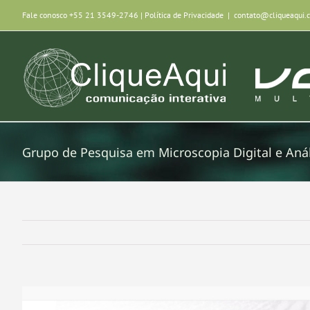
Ir
Fale conosco +55 21 3549-2746 |
Política de Privacidade
|
contato@cliqueaqui.
para
o
conteúdo
Grupo de Pesquisa em Microscopia Digital e Aná