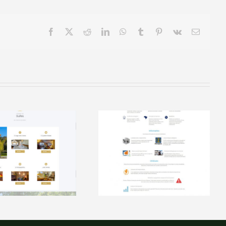
Facebook
X
Reddit
LinkedIn
WhatsApp
Tumblr
Pinterest
Vk
E-
mail