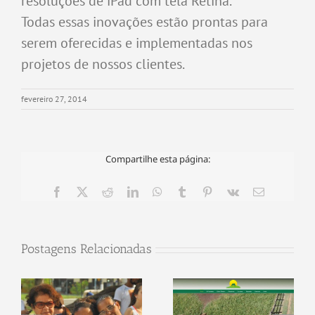
resoluções de iPad com tela Retina.
Todas essas inovações estão prontas para
serem oferecidas e implementadas nos
projetos de nossos clientes.
fevereiro 27, 2014
Compartilhe esta página:
Facebook
X
Reddit
LinkedIn
WhatsApp
Tumblr
Pinterest
Vk
E-
mail
Postagens Relacionadas