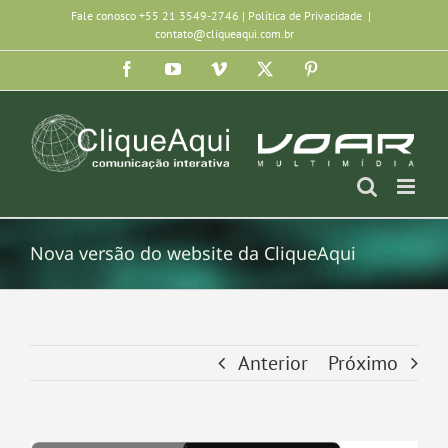
Ir
Fale conosco +55 21 3549-2746 |
Política de Privacidade
|
contato@cliqueaqui.com.br
para
Facebook
YouTube
Vimeo
X
Pinterest
o
conteúdo
Nova versão do website da CliqueAqui
Anterior
Próximo