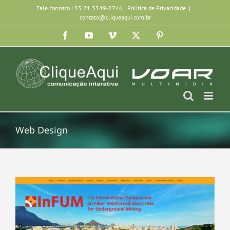
Ir
Fale conosco +55 21 3549-2746 |
Política de Privacidade
|
contato@cliqueaqui.com.br
para
Facebook
YouTube
Vimeo
X
Pinterest
o
conteúdo
Web Design