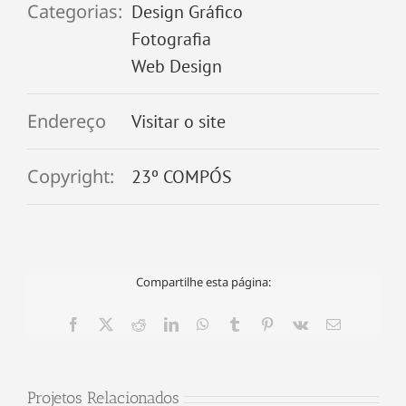
Categorias:
Design Gráfico
Fotografia
Web Design
Endereço
Visitar o site
Copyright:
23º COMPÓS
Compartilhe esta página:
Facebook
X
Reddit
LinkedIn
WhatsApp
Tumblr
Pinterest
Vk
E-
mail
Projetos Relacionados