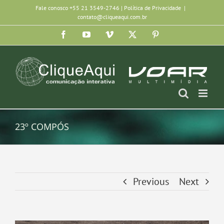
Ir
Fale conosco +55 21 3549-2746 |
Política de Privacidade
|
contato@cliqueaqui.com.br
para
Facebook
YouTube
Vimeo
X
Pinterest
o
conteúdo
23º COMPÓS
Previous
Next