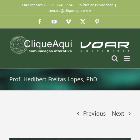
Ir
Fale conosco +55 21 3549-2746 |
Política de Privacidade
|
contato@cliqueaqui.com.br
para
Facebook
YouTube
Vimeo
X
Pinterest
o
conteúdo
Prof. Hedibert Freitas Lopes, PhD
Previous
Next