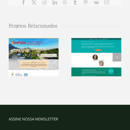
Facebook
X
Reddit
LinkedIn
WhatsApp
Tumblr
Pinterest
Vk
E-
mail
Projetos Relacionados
ASSINE NOSSA NEWSLETTER