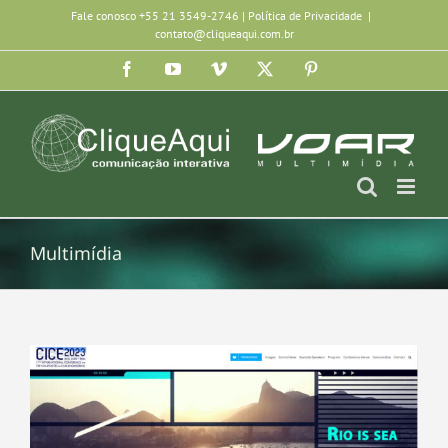
Ir
Fale conosco +55 21 3549-2746 |
Política de Privacidade
|
contato@cliqueaqui.com.br
para
Facebook
YouTube
Vimeo
X
Pinterest
o
conteúdo
Multimídia