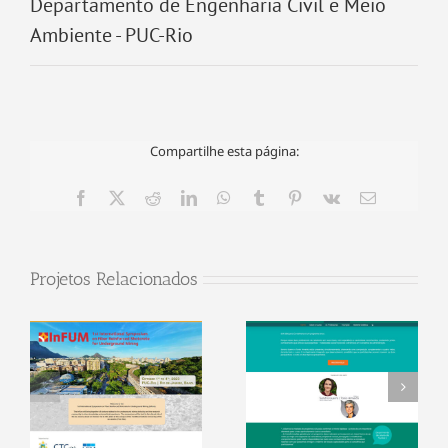
Departamento de Engenharia Civil e Meio
Ambiente - PUC-Rio
Compartilhe esta página:
Facebook
X
Reddit
LinkedIn
WhatsApp
Tumblr
Pinterest
Vk
E-
mail
Projetos Relacionados