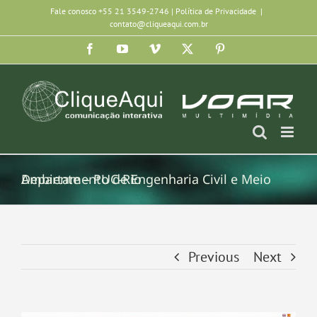
Ir
Fale conosco +55 21 3549-2746 |
Política de Privacidade
|
contato@cliqueaqui.com.br
para
Facebook
YouTube
Vimeo
X
Pinterest
o
conteúdo
Departamento de Engenharia Civil e Meio Ambiente – PUC-Rio
Previous
Next