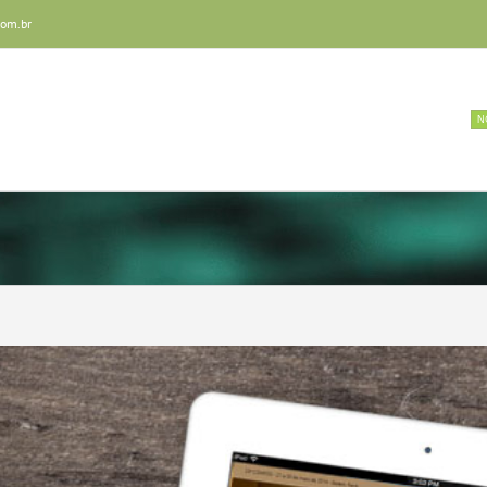
com.br
Home
Quem Somos
Anúncios IA
N